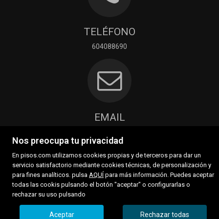
TELÉFONO
604088690
EMAIL
patricia@morrazohousing.com
Nos preocupa tu privacidad
Contactar
En pisos.com utilizamos cookies propias y de terceros para dar un
servicio satisfactorio mediante cookies técnicas, de personalización y
para fines analíticos. pulsa
AQUÍ
para más información. Puedes aceptar
todas las cookis pulsando el botón "aceptar" o configurarlas o
rechazar su uso pulsando
Aceptar
Rechazar todas