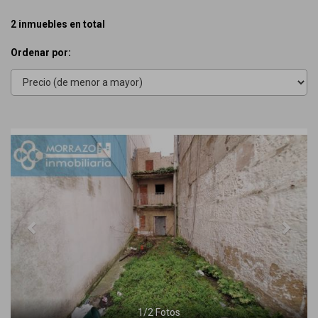
2 inmuebles en total
Ordenar por:
Previous
Next
1
/
2
Fotos