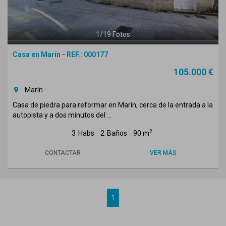
1
/
19
Fotos
Casa en Marín - REF.: 000177
105.000 €
Marín
room
Casa de piedra para reformar en Marín, cerca de la entrada a la
autopista y a dos minutos del ...
2
3
Habs
2
Baños
90 m
CONTACTAR
VER MÁS
1