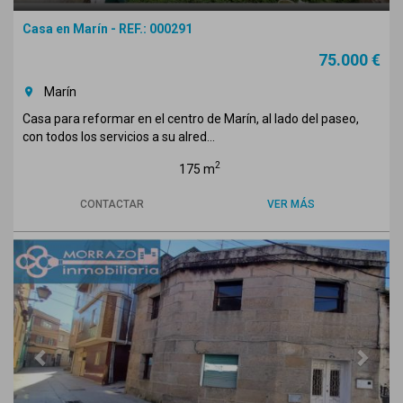
Casa en Marín - REF.: 000291
75.000 €
Marín
room
Casa para reformar en el centro de Marín, al lado del paseo,
con todos los servicios a su alred...
2
175 m
CONTACTAR
VER MÁS
Previous
Next